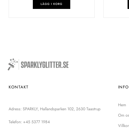
LÄGG I KORG
KONTAKT
INF
Hem
Adress: SPARKLY, Hallandsparken 102, 2630 Taastrup
Om o
Telefon: +45 5377 1984
Villkor