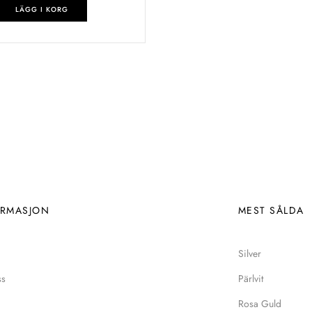
LÄGG I KORG
ORMASJON
MEST SÅLDA
Silver
ss
Pärlvit
Rosa Guld