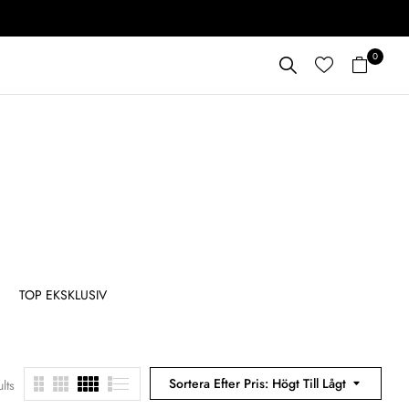
0
TOP EKSKLUSIV
TOPP JENTETE
ALLE 
Sortera Efter Pris: Högt Till Lågt
lts