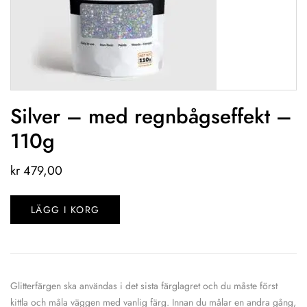
Silver – med regnbågseffekt –
110g
kr
479,00
LÄGG I KORG
Glitterfärgen ska användas i det sista färglagret och du måste först
kittla och måla väggen med vanlig färg. Innan du målar en andra gång,