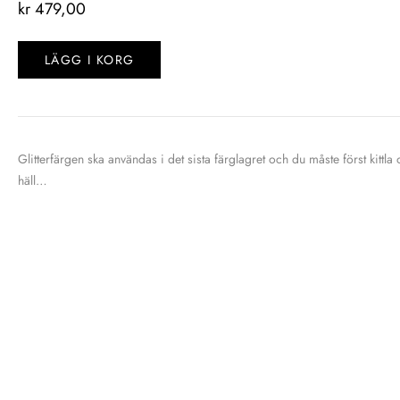
kr
479,00
LÄGG I KORG
Glitterfärgen ska användas i det sista färglagret och du måste först kit
häll…