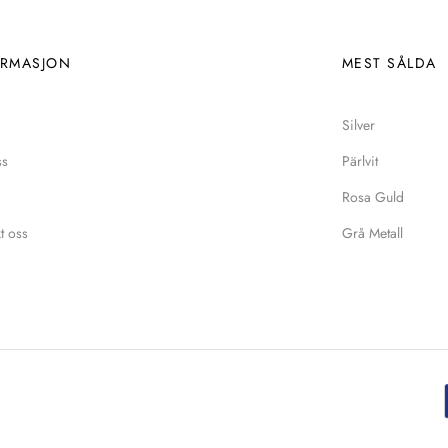
ORMASJON
MEST SÅLDA
Silver
ss
Pärlvit
Rosa Guld
t oss
Grå Metall