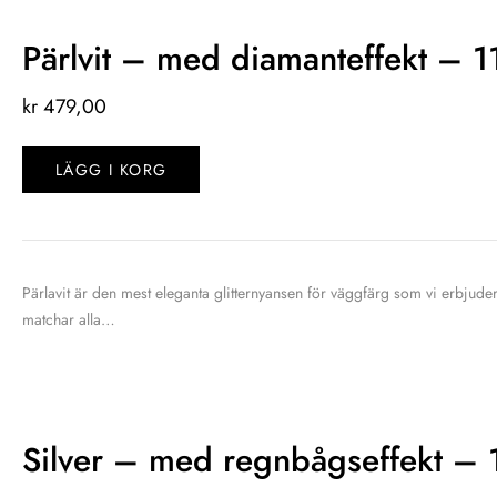
Pärlvit – med diamanteffekt – 
kr
479,00
LÄGG I KORG
Pärlavit är den mest eleganta glitternyansen för väggfärg som vi erbjuder
matchar alla…
Silver – med regnbågseffekt – 