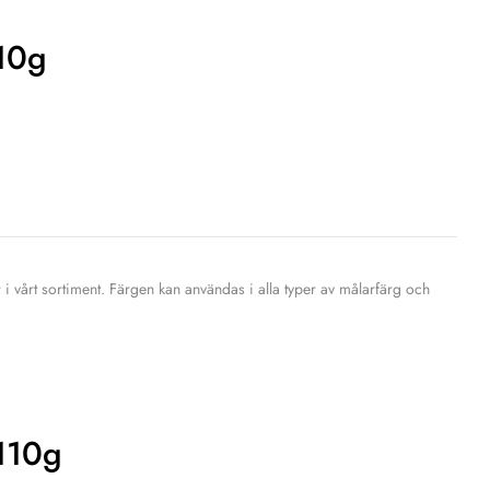
110g
 i vårt sortiment. Färgen kan användas i alla typer av målarfärg och
110g