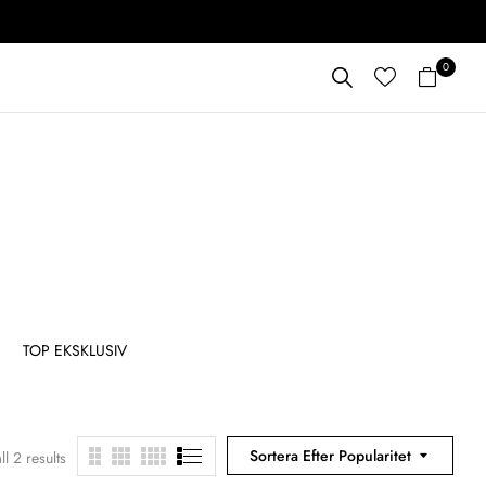
0
TOP EKSKLUSIV
TOPP JENTETE
ALLE 
Sortera Efter Popularitet
l 2 results