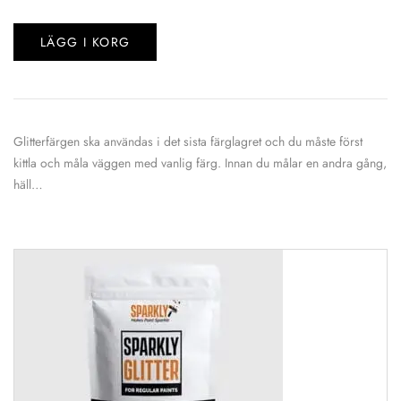
LÄGG I KORG
Glitterfärgen ska användas i det sista färglagret och du måste först
kittla och måla väggen med vanlig färg. Innan du målar en andra gång,
häll…