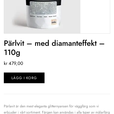
Pärlvit – med diamanteffekt –
110g
kr
479,00
LÄGG I KORG
Pärlavit är den mest eleganta glitternyansen för väggfärg som vi
erbjuder i vårt sortiment. Färgen kan användas i alla typer av målarfärg