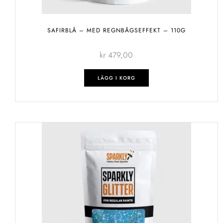
SAFIRBLÅ – MED REGNBÅGSEFFEKT – 110G
kr
479,00
LÄGG I KORG