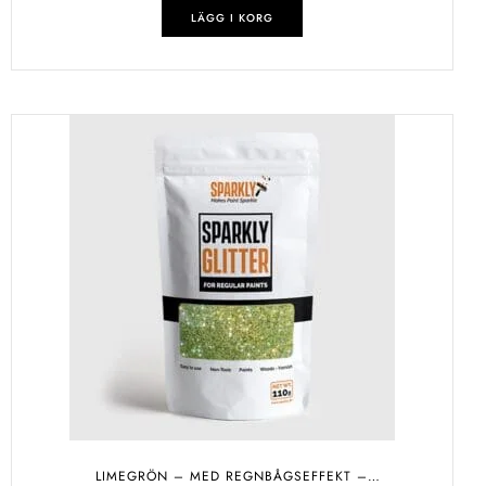
LÄGG I KORG
LIMEGRÖN – MED REGNBÅGSEFFEKT –