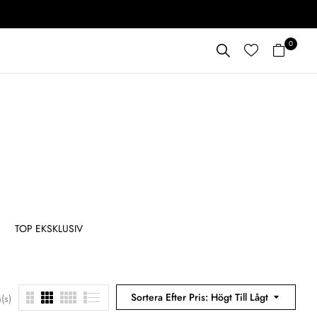
0
TOP EKSKLUSIV
TOPP JENTETE
ALLE 
Sortera Efter Pris: Högt Till Lågt
(s)