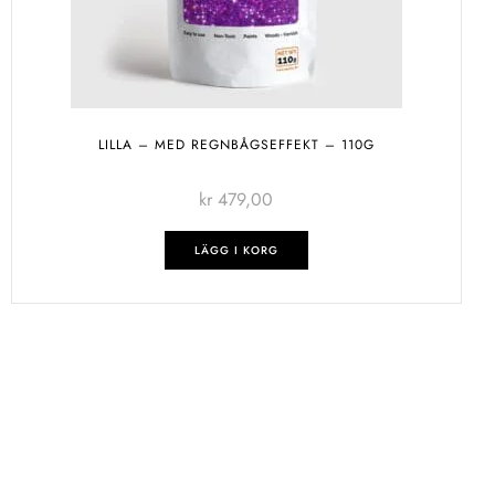
LILLA – MED REGNBÅGSEFFEKT – 110G
kr
479,00
LÄGG I KORG