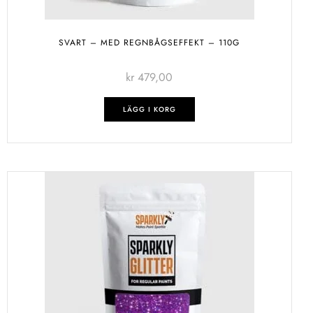
SVART – MED REGNBÅGSEFFEKT – 110G
kr
479,00
LÄGG I KORG