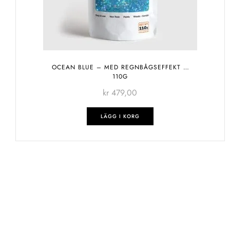
OCEAN BLUE – MED REGNBÅGSEFFEKT –
110G
kr
479,00
LÄGG I KORG