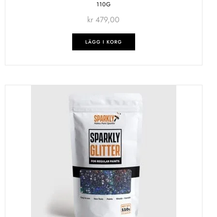
110G
kr
479,00
LÄGG I KORG