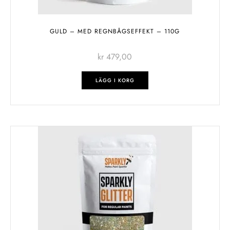
GULD – MED REGNBÅGSEFFEKT – 110G
kr
479,00
LÄGG I KORG