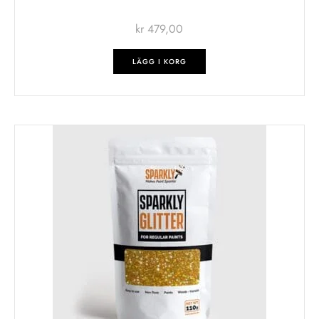
kr
479,00
LÄGG I KORG