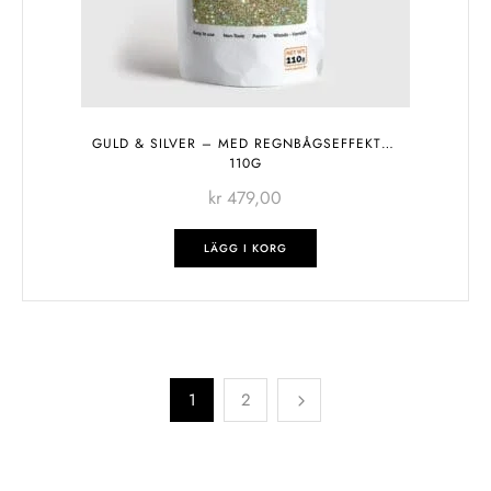
GULD & SILVER – MED REGNBÅGSEFFEKT –
110G
kr
479,00
LÄGG I KORG
1
2