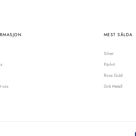
ORMASJON
MEST SÅLDA
Silver
ss
Pärlvit
Rosa Guld
t oss
Grå Metall