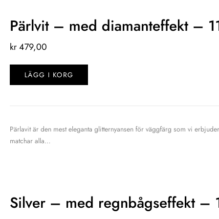
Pärlvit – med diamanteffekt – 
kr
479,00
LÄGG I KORG
Pärlavit är den mest eleganta glitternyansen för väggfärg som vi erbjuder
matchar alla…
Silver – med regnbågseffekt – 