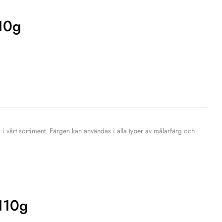
110g
 i vårt sortiment. Färgen kan användas i alla typer av målarfärg och
110g