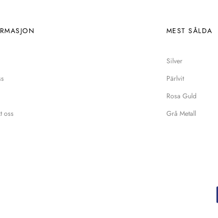
ORMASJON
MEST SÅLDA
Silver
ss
Pärlvit
Rosa Guld
t oss
Grå Metall