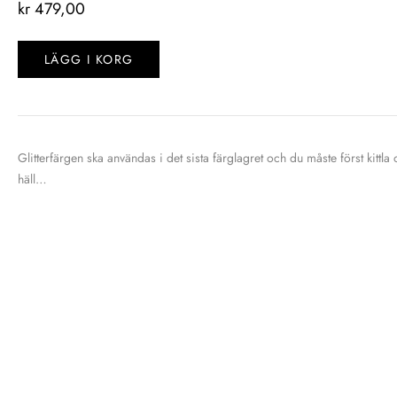
kr
479,00
LÄGG I KORG
Glitterfärgen ska användas i det sista färglagret och du måste först kit
häll…